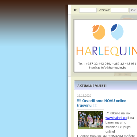
ID:
Lozinka:
16.12.2020
‼‼ Otvorili smo NOVU online
trgovinu ‼‼
📍 Kliknite na link
www.baloni.eu
ili na
baner na vrhu
stranice i kupujte
online!
U online trgovini BALONMANIA možete