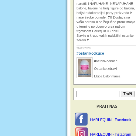
naručiti i NAPUHANE i NENAPUHANE
balone, balone na helij, figure od balona,
helijske dekoracije i party proizvode iz
naše široke ponude. ❣‼ Dostava na
vašu adresu ili po želji lično preuzimanje
u terminu po dogovoru sa našom
trgovinom Harlequin u Zenici
Slavite u krugu vaših najbližih i ostanite
zdravi ❣
26.03.2020
#ostanikodkuce
#ostanikodkuce
Ostanite zdravi!
Ekipa Balonmania
PRATI NAS
HARLEQUIN - Facebook
HARLEQUIN - Instagram