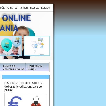
pošta
|
O nama
|
Partneri
|
Sitemap
|
Katalog
s
FUNFOOD products
FUNFOOD products
BALONSKE DEKORACIJE -
dekoracije od balona za sve
prilike