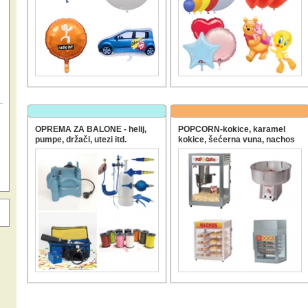
OPREMA ZA BALONE - helij,
POPCORN-kokice, karamel
pumpe, držači, utezi itd.
kokice, šećerna vuna, nachos