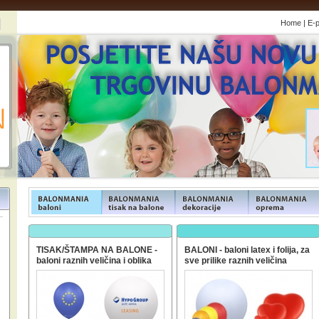
Home
|
E-
FUNFOOD products
FUNFOOD products
FUNFOOD products
FUNFOOD product
TISAK/ŠTAMPA NA BALONE -
BALONI - baloni latex i folija, za
baloni raznih veličina i oblika
sve prilike raznih veličina